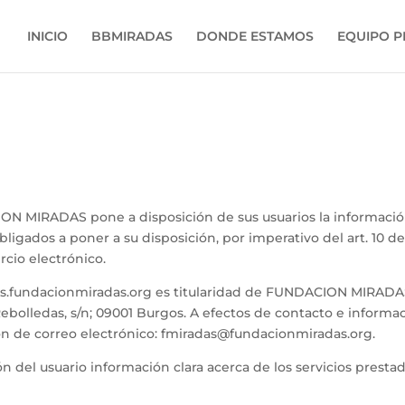
INICIO
BBMIRADAS
DONDE ESTAMOS
EQUIPO 
ON MIRADAS pone a disposición de sus usuarios la información
igados a poner a su disposición, por imperativo del art. 10 de l
cio electrónico.
s.fundacionmiradas.org es titularidad de FUNDACION MIRADAS
/ Rebolledas, s/n; 09001 Burgos. A efectos de contacto e inf
ión de correo electrónico: fmiradas@fundacionmiradas.org.
ión del usuario información clara acerca de los servicios prest