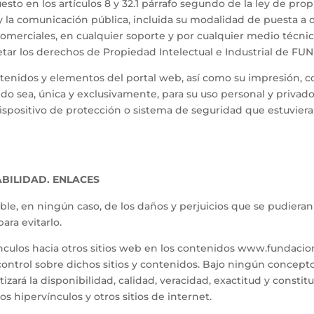
o en los artículos 8 y 32.1 párrafo segundo de la ley de pro
la comunicación pública, incluida su modalidad de puesta a di
omerciales, en cualquier soporte y por cualquier medio técni
tar los derechos de Propiedad Intelectual e Industrial de 
ontenidos y elementos del portal web, así como su impresión,
ndo sea, única y exclusivamente, para su uso personal y priva
dispositivo de protección o sistema de seguridad que estuvier
BILIDAD. ENLACES
, en ningún caso, de los daños y perjuicios que se pudieran
ara evitarlo.
nculos hacia otros sitios web en los contenidos www.fundacio
rol sobre dichos sitios y contenidos. Bajo ningún concepto
zará la disponibilidad, calidad, veracidad, exactitud y constit
 hipervínculos y otros sitios de internet.