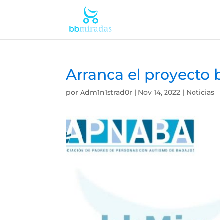
Arranca el proyect
por
Adm1n1strad0r
|
Nov 14, 2022
|
Noticias