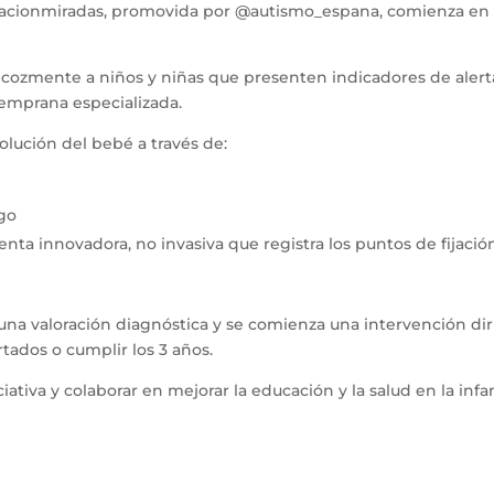
acionmiradas, promovida por @autismo_espana, comienza en n
recozmente a niños y niñas que presenten indicadores de alerta
 temprana especializada.
volución del bebé a través de:
ego
ta innovadora, no invasiva que registra los puntos de fijació
a una valoración diagnóstica y se comienza una intervención diri
rtados o cumplir los 3 años.
iativa y colaborar en mejorar la educación y la salud en la infa